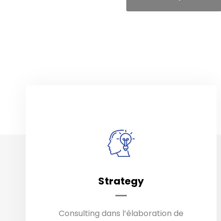
Audit / Objectifs / Cibles /
Strategy
Concurrence / Marché /
Retroplanning / plan d’action (B2B,
B2C)
Consulting dans l’élaboration de