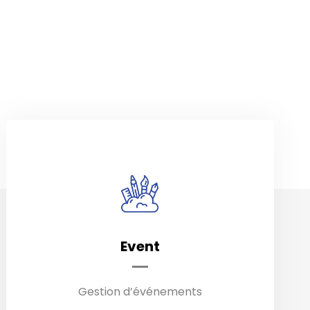
Event
Définition des objectifs /
Conceptualisation / Planning /
Organisation / Coordination / Bilan
Gestion d’événements