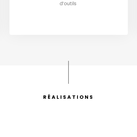
d’outils
partenaire graphique / validation /
livraison
RÉALISATIONS